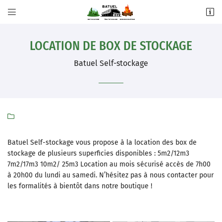


5 bis Imp. Densus,
31270 Villeneuve-Tolosane
LOCATION DE BOX DE STOCKAGE
05 61 92 30 65
Batuel Self-stockage

Batuel Self-stockage vous propose à la location des box de
stockage de plusieurs superficies disponibles : 5m2/12m3
Adresse email de réception

7m2/17m3 10m2/ 25m3 Location au mois sécurisé accès de 7h00
à 20h00 du lundi au samedi. N’hésitez pas à nous contacter pour
Recopier le code ci-contre

les formalités à bientôt dans notre boutique !
Rafraîchir le captcha
