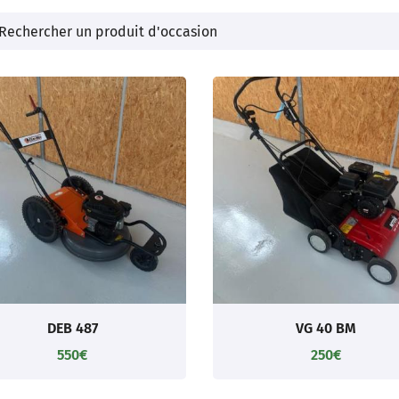
les à
nt en
DEB 487
VG 40 BM
550€
250€