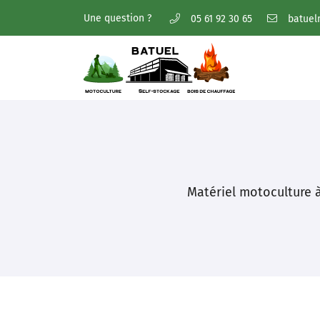
Une question ?
05 61 92 30 65
5 bis Imp. Densus,
31270 Villeneuve-Tolosane
05 61 92 30 65
Matériel motoculture à
Adresse email de réception
