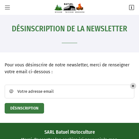


5 bis Imp. Densus,
31270 Villeneuve-Tolosane
DÉSINSCRIPTION DE LA NEWSLETTER
05 61 92 30 65
Pour vous désinscrire de notre newsletter, merci de renseigner
votre email ci-dessous :
Votre adresse email

Adresse email de réception

Une question 
DÉSINSCRIPTION
ACCUEIL
Recopier le code ci-contre

LE MAGASIN
05 61 92 30 65
Rafraîchir le captcha

SARL Batuel Motoculture
ATÉRIELS NEUFS