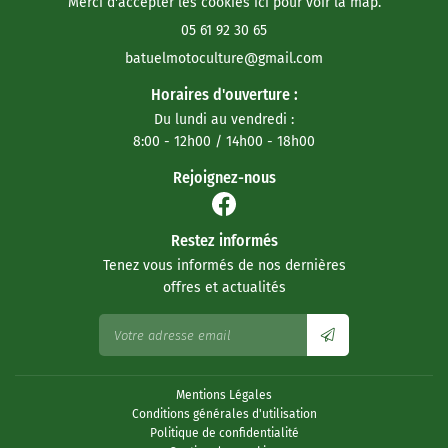
Merci d'accepter les cookies
ici
pour voir la map.
05 61 92 30 65
ÉRIELS OCCASION
OCATION DE BOX
Rejoignez-nous
Horaires d'ouverture :
En cochant cette case, vous consentez à recevoir nos propositions commerciales à
l'adresse email indiqué ci-dessus. Vous pouvez vous désinscrire à tout moment en
Du lundi au vendredi :
utilisant
le formulaire de désinscription
.
ACTUALITÉS
8:00 - 12h00 / 14h00 - 18h00
INSCRIPTION
AVIS
Rejoignez-nous
Restez inform
CONTACT
Restez informés
INSCRIPTION NEWSL
Tenez vous informés de nos dernières
offres et actualités
Mentions Légales
Conditions générales d'utilisation
Politique de confidentialité