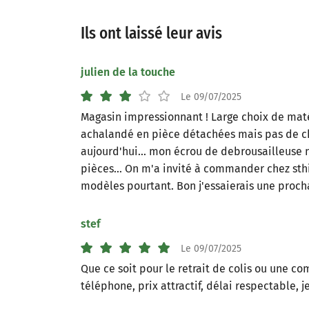
Recopier le code ci-contre

Ils ont laissé leur avis
Rafraîchir le captcha

julien de la touche
En cochant cette case, vous consentez à recevoir nos propositions commercia
l'adresse email indiqué ci-dessus. Vous pouvez vous désinscrire à tout mome
Le 09/07/2025
utilisant
le formulaire de désinscription
.
Magasin impressionnant ! Large choix de matér
INSCRIPTION
achalandé en pièce détachées mais pas de 
aujourd'hui... mon écrou de debrousailleuse n
pièces... On m'a invité à commander chez sthil
modèles pourtant. Bon j'essaierais une procha
stef
Le 09/07/2025
Que ce soit pour le retrait de colis ou une 
téléphone, prix attractif, délai respectable,