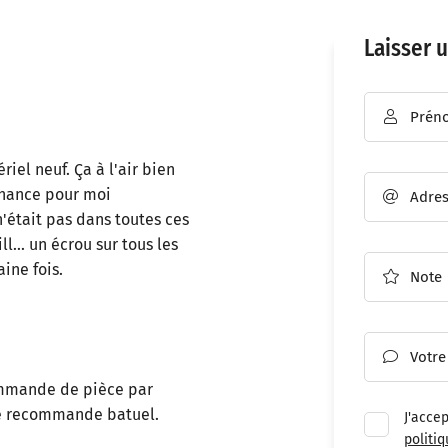
Laisser u
les à
Prén

nt en
iel neuf. Ça à l'air bien
chance pour moi
Adres

'était pas dans toutes ces
l... un écrou sur tous les
ine fois.
Note

Votre

commande de pièce par
 je recommande batuel.
J'acce
politiq