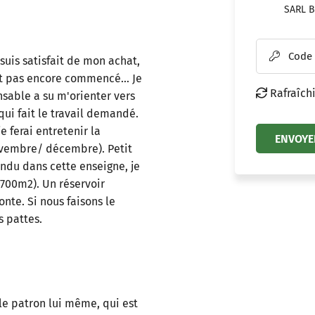
SARL B
Code

suis satisfait de mon achat,
it pas encore commencé... Je
Rafraîchi

sable a su m'orienter vers
ui fait le travail demandé.
e ferai entretenir la
ENVOYE
ovembre/ décembre). Petit
endu dans cette enseigne, je
e 700m2). Un réservoir
nte. Si nous faisons le
 pattes.
 le patron lui même, qui est