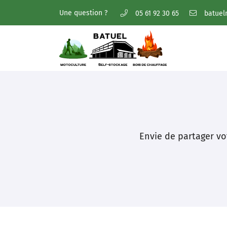
Une question ?
05 61 92 30 65
5 bis Imp. Densus,
31270 Villeneuve-Tolosane
05 61 92 30 65
Envie de partager vo
Adresse email de réception
