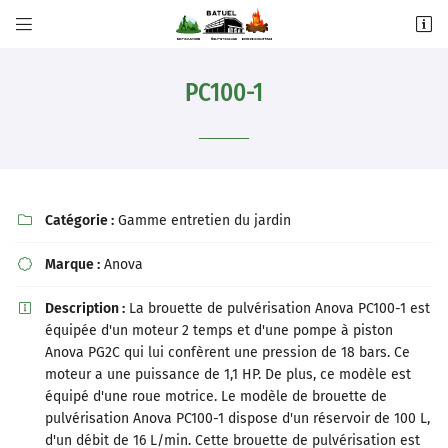


5 bis Imp. Densus,
31270 Villeneuve-Tolosane
PC100-1
05 61 92 30 65
Catégorie :
Gamme entretien du jardin

Marque :
Anova

Description :
La brouette de pulvérisation Anova PC100-1 est

Adresse email de réception

équipée d'un moteur 2 temps et d'une pompe à piston
Anova PG2C qui lui confèrent une pression de 18 bars. Ce
Recopier le code ci-contre

moteur a une puissance de 1,1 HP. De plus, ce modèle est
équipé d'une roue motrice. Le modèle de brouette de
Rafraîchir le captcha

pulvérisation Anova PC100-1 dispose d'un réservoir de 100 L,
d'un débit de 16 L/min. Cette brouette de pulvérisation est