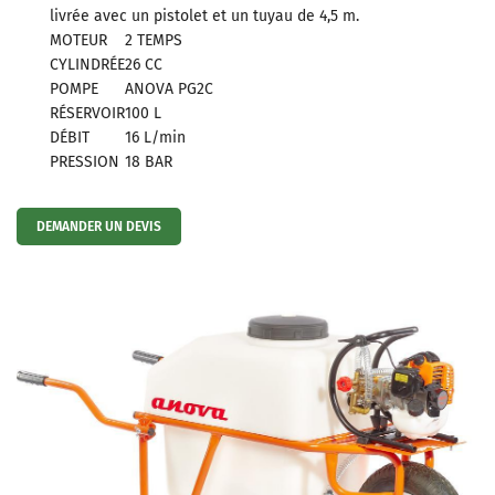
livrée avec un pistolet et un tuyau de 4,5 m.
MOTEUR
2 TEMPS
CYLINDRÉE
26 CC
POMPE
ANOVA PG2C
En cochant cette case, vous consentez à recevoir nos propositions commerciales à
RÉSERVOIR
100 L
l'adresse email indiqué ci-dessus. Vous pouvez vous désinscrire à tout moment en
DÉBIT
16 L/min
utilisant
le formulaire de désinscription
.
PRESSION
18 BAR
INSCRIPTION
DEMANDER UN DEVIS
Une question 
ACCUEIL