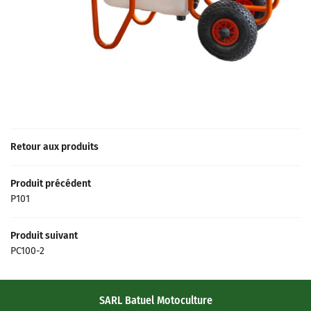
ATÉRIELS NEUFS
ÉRIELS OCCASION
OCATION DE BOX
Rejoignez-nous
ACTUALITÉS
AVIS
Restez inform
Retour aux produits
CONTACT
INSCRIPTION NEWSL
Produit précédent
P101
Produit suivant
PC100-2
SARL Batuel Motoculture