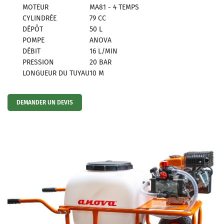
MOTEUR
MA81 - 4 TEMPS
CYLINDRÉE
79 CC
DÉPÔT
50 L
POMPE
ANOVA
En cochant cette case, vous consentez à recevoir nos propositions commerciales à
DÉBIT
16 L/MIN
l'adresse email indiqué ci-dessus. Vous pouvez vous désinscrire à tout moment en
PRESSION
20 BAR
utilisant
le formulaire de désinscription
.
LONGUEUR DU TUYAU
10 M
INSCRIPTION
DEMANDER UN DEVIS
Une question 
ACCUEIL
LE MAGASIN
05 61 92 30 65