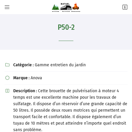


5 bis Imp. Densus,
31270 Villeneuve-Tolosane
P50-2
05 61 92 30 65
Catégorie :
Gamme entretien du jardin

Marque :
Anova

Description :
Cette brouette de pulvérisation à moteur 4

Adresse email de réception

temps est une excellente machine pour les travaux de
sulfatage. Il dispose d’un réservoir d’une grande capacité de
Recopier le code ci-contre

50 litres. Il possède deux roues motrices qui permettent un
transport facile et confortable. Il dispose également d’un
Rafraîchir le captcha

tuyau de 10 mètres et peut atteindre n’importe quel endroit
sans problème.