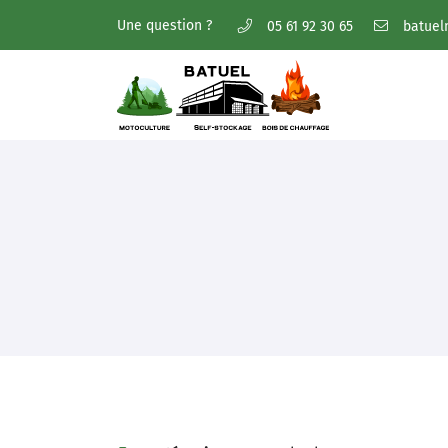
Une question ?
05 61 92 30 65
5 bis Imp. Densus,
31270 Villeneuve-Tolosane
05 61 92 30 65
Adresse email de réception
