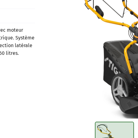
vec moteur
les à
trique. Système
nt en
ection latérale
0 litres.