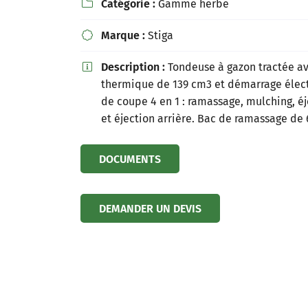
Catégorie :
Gamme herbe

Recopier le code ci-contre

Marque :
Stiga

Rafraîchir le captcha

Description :
Tondeuse à gazon tractée a

En cochant cette case, vous consentez à recevoir nos propositions commercia
thermique de 139 cm3 et démarrage élec
l'adresse email indiqué ci-dessus. Vous pouvez vous désinscrire à tout mome
utilisant
le formulaire de désinscription
.
de coupe 4 en 1 : ramassage, mulching, éj
et éjection arrière. Bac de ramassage de 6
INSCRIPTION
DOCUMENTS
DEMANDER UN DEVIS